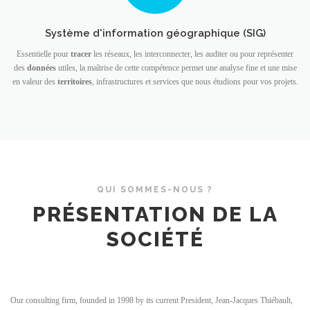
Système d'information géographique (SIG)
Essentielle pour
tracer
les réseaux, les interconnecter, les auditer ou pour représenter
des
données
utiles, la maîtrise de cette compétence permet une analyse fine et une mise
en valeur des
territoires
, infrastructures et services que nous étudions pour vos projets.
QUI SOMMES-NOUS ?
PRÉSENTATION DE LA
SOCIÉTÉ
Our consulting firm, founded in 1998 by its current President, Jean-Jacques Thiébault,