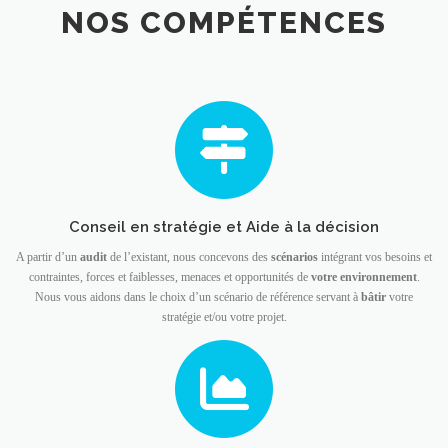
NOS COMPÉTENCES
Conseil en stratégie et Aide à la décision
A partir d’un
audit
de l’existant, nous concevons des
scénarios
intégrant vos besoins et
contraintes, forces et faiblesses, menaces et opportunités de
votre environnement
.
Nous vous aidons dans le choix d’un scénario de référence servant à
bâtir
votre
stratégie et/ou votre projet.