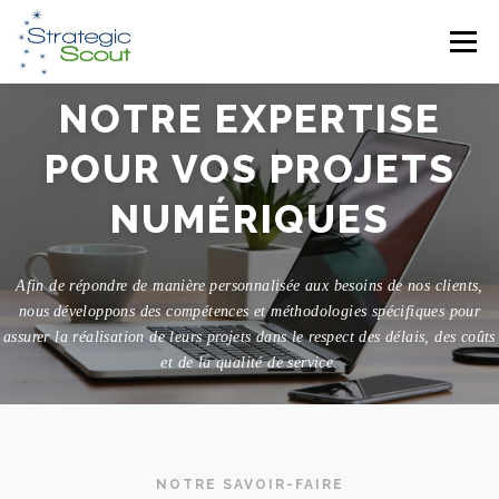
Skip
to
Menu
content
NOTRE EXPERTISE
COMPETENCES
AREAS OF EXPERTISE
POUR VOS PROJETS
NUMÉRIQUES
OUR TEAM
NEWS
CONTACT US
Afin de répondre de manière personnalisée aux besoins de nos clients,
nous
développons des compétences et méthodologies spécifiques pour
assurer la réalisation de leurs projets dans le respect des délais, des coûts
et de la qualité de service.
NOTRE SAVOIR-FAIRE